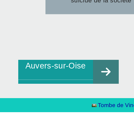
suicidé de la société
Auvers-sur-Oise
Tombe de Vin