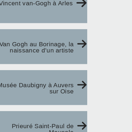
Vincent van-Gogh à Arles
Van Gogh au Borinage, la
naissance d’un artiste
Musée Daubigny à Auvers
sur Oise
Prieuré Saint-Paul de