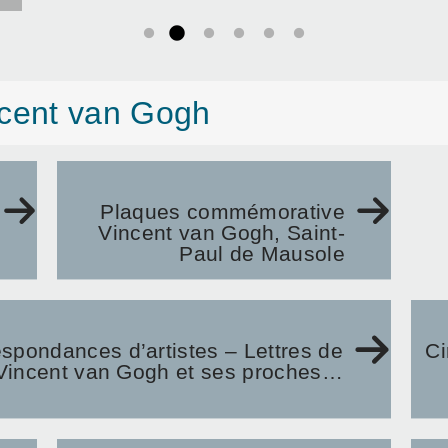
ncent van Gogh
Plaques commémorative
Vincent van Gogh, Saint-
Paul de Mausole
spondances d’artistes – Lettres de
Ci
Vincent van Gogh et ses proches…