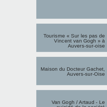
Tourisme « Sur les pas de
Vincent van Gogh » à
Auvers-sur-oise
Maison du Docteur Gachet,
Auvers-sur-Oise
Van Gogh / Artaud - Le