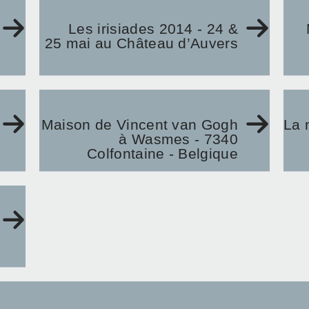
Les irisiades 2014 - 24 &
25 mai au Château d’Auvers
Maison de Vincent van Gogh
La 
à Wasmes - 7340
Colfontaine - Belgique