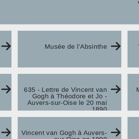
Musée de l’Absinthe
635 - Lettre de Vincent van
Gogh à Théodore et Jo -
Auvers-sur-Oise le 20 mai
1890
Vincent van Gogh à Auvers-