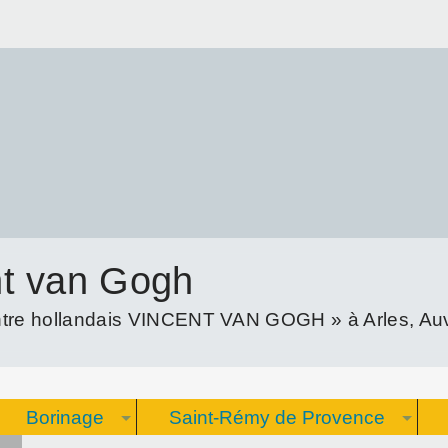
nt van Gogh
re hollandais VINCENT VAN GOGH » à Arles, Auve
Borinage
Saint-Rémy de Provence