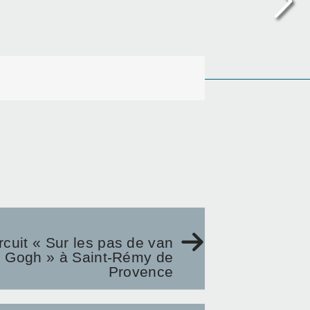
rcuit « Sur les pas de van
Gogh » à Saint-Rémy de
Provence