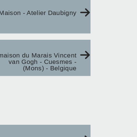
Maison - Atelier Daubigny
maison du Marais Vincent
van Gogh - Cuesmes -
(Mons) - Belgique