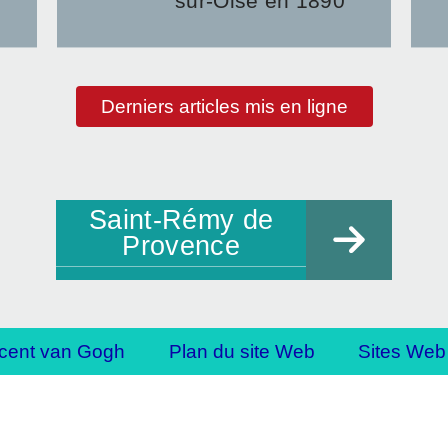
sur-Oise en 1890
Derniers articles mis en ligne
Saint-Rémy de
Provence
cent van Gogh
Plan du site Web
Sites Web