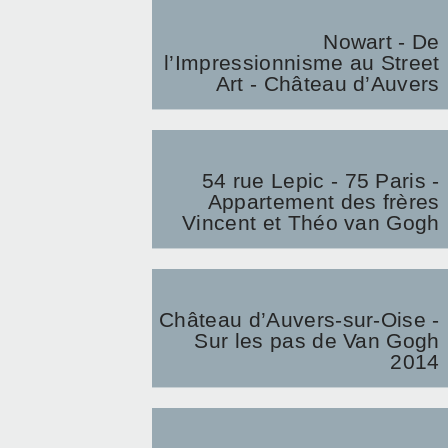
Nowart - De
l’Impressionnisme au Street
Art - Château d’Auvers
54 rue Lepic - 75 Paris -
Appartement des frères
Vincent et Théo van Gogh
Château d’Auvers-sur-Oise -
Sur les pas de Van Gogh
2014