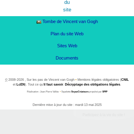
Tombe de Vincent van Gogh
Plan du site Web
Sites Web
Documents
©
2008-2026 , Sur les pas de Vincent van Gogh
•
Mentions légales obligatoires (
CNIL
et
LcEN
). Tout ce qu’
il faut savoir
.
Décryptage des obligations légales
.
Réalisation : Jean-Pierre Vallée
•
Squelette
SoyezCréateurs
propulsé par
SPIP
Dernière mise à jour du site : mardi 13 mai 2025
Participez à la vie du site !