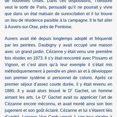
de nouvelles crises. Dans ces dispositions, Théodore
veut le sortir de Paris, persuadé qu’il ne pourrait y vivre
que dans un état malsain de surexcitation et il lui trouve
un lieu de résidence paisible à la campagne. Il le fait aller
à Auvers-sur-Oise, près de Pontoise.
Auvers avait été depuis longtemps adopté et fréquenté
par les peintres. Daubigny y avait occupé une maison
avec un grand jardin. Cézanne y était venu une première
fois résider, en 1873. Il s’y était rencontré avec Pissarro et
Vignon, et c’est alors qu’à leur exemple il s’était mis
méthodiquemement à peindre en plein air et à développer
son premier système si personnel de coloris. Après ce
premier séjour d’assez courte durée, il y était revenu en
r
1880. Il y avait alors trouvé le D
Gachet, un homme
r
aimant les arts. Le D
Gachet avait su apprécier l’art de
Cézanne encore méconnu, et avait monté ainsi son bon
jugement et son goût éclairé. Cézanne et lui s’étaient liés
d’amitié. Lorsque Van Gogh venait à son tour résider à