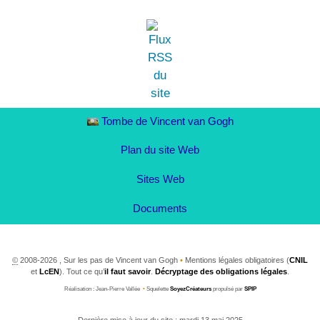
Tombe de Vincent van Gogh
Plan du site Web
Sites Web
Documents
©
2008-2026 , Sur les pas de Vincent van Gogh
•
Mentions légales obligatoires (
CNIL
et
LcEN
). Tout ce qu’
il faut savoir
.
Décryptage des obligations légales
.
Réalisation : Jean-Pierre Vallée
•
Squelette
SoyezCréateurs
propulsé par
SPIP
Dernière mise à jour du site : mardi 13 mai 2025