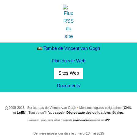
Tombe de Vincent van Gogh
Plan du site Web
Sites Web
Documents
©
2008-2026 , Sur les pas de Vincent van Gogh
•
Mentions légales obligatoires (
CNIL
et
LcEN
). Tout ce qu’
il faut savoir
.
Décryptage des obligations légales
.
Réalisation : Jean-Pierre Vallée
•
Squelette
SoyezCréateurs
propulsé par
SPIP
Dernière mise à jour du site : mardi 13 mai 2025