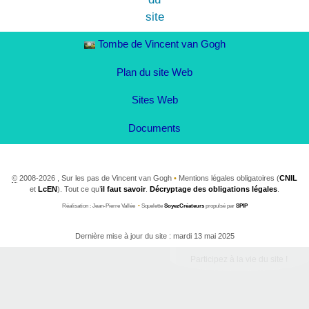
Tombe de Vincent van Gogh
Plan du site Web
Sites Web
Documents
©
2008-2026 , Sur les pas de Vincent van Gogh
•
Mentions légales obligatoires (
CNIL
et
LcEN
). Tout ce qu’
il faut savoir
.
Décryptage des obligations légales
.
Réalisation : Jean-Pierre Vallée
•
Squelette
SoyezCréateurs
propulsé par
SPIP
Dernière mise à jour du site : mardi 13 mai 2025
Participez à la vie du site !