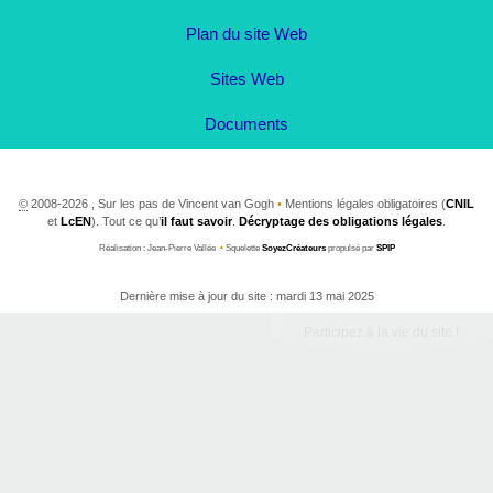
Plan du site Web
Sites Web
Documents
©
2008-2026 , Sur les pas de Vincent van Gogh
•
Mentions légales obligatoires (
CNIL
et
LcEN
). Tout ce qu’
il faut savoir
.
Décryptage des obligations légales
.
Réalisation : Jean-Pierre Vallée
•
Squelette
SoyezCréateurs
propulsé par
SPIP
Dernière mise à jour du site : mardi 13 mai 2025
Participez à la vie du site !