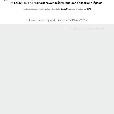
et
LcEN
). Tout ce qu’
il faut savoir
.
Décryptage des obligations légales
.
Réalisation : Jean-Pierre Vallée
•
Squelette
SoyezCréateurs
propulsé par
SPIP
Dernière mise à jour du site : mardi 13 mai 2025
Participez à la vie du site !