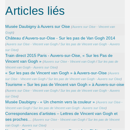
Articles liés
Musée Daubigny à Auvers sur Oise
(
Auvers sur Oise - Vincent van
Gogh
)
Château d’Auvers-sur-Oise - Sur les pas de Van Gogh 2014
(
Auvers sur Oise - Vincent van Gogh
/
Sur les pas de Vincent van Gogh - Auvers
sur Oise
)
Train direct 2015 Paris - Auvers-sur-Oise, « Sur les Pas de
Vincent van Gogh »
(
Auvers sur Oise - Vincent van Gogh
/
Sur les pas de
Vincent van Gogh - Auvers sur Oise
)
« Sur les pas de Vincent van Gogh » à Auvers-sur-Oise
(
Auvers
sur Oise - Vincent van Gogh
/
Sur les pas de Vincent van Gogh - Auvers sur Oise
)
Tourisme « Sur les pas de Vincent van Gogh » à Auvers-sur-oise
(
Auvers sur Oise - Vincent van Gogh
/
Sur les pas de Vincent van Gogh - Auvers
sur Oise
)
Musée Daubigny - « Un chemin vers la couleur »
(
Auvers sur Oise -
Vincent van Gogh
/
Sur les pas de Vincent van Gogh - Auvers sur Oise
)
Correspondances d’artistes – Lettres de Vincent van Gogh et
ses proches…
(
Auvers sur Oise - Vincent van Gogh
/
Sur les pas de Vincent
van Gogh - Auvers sur Oise
)