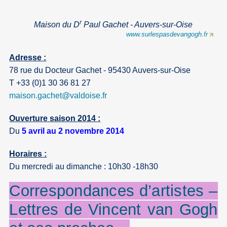
r
Maison du D
Paul Gachet - Auvers-sur-Oise
www.surlespasdevangogh.fr
Adresse :
78 rue du Docteur Gachet - 95430 Auvers-sur-Oise
T +33 (0)1 30 36 81 27
maison.gachet
@
valdoise.fr
Ouverture saison 2014 :
Du
5 avril au 2 novembre 2014
Horaires :
Du mercredi au dimanche : 10h30 -18h30
Correspondances d’artistes –
Lettres de
Vincent
van
Gogh