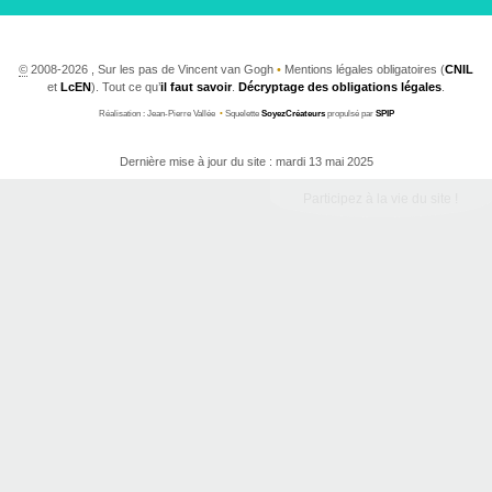
©
2008-2026 , Sur les pas de Vincent van Gogh
•
Mentions légales obligatoires (
CNIL
et
LcEN
). Tout ce qu’
il faut savoir
.
Décryptage des obligations légales
.
Réalisation : Jean-Pierre Vallée
•
Squelette
SoyezCréateurs
propulsé par
SPIP
Dernière mise à jour du site : mardi 13 mai 2025
Participez à la vie du site !