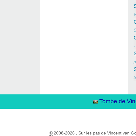
V
S
C
-
p
S
Tombe de Vin
©
2008-2026 , Sur les pas de Vincent van G