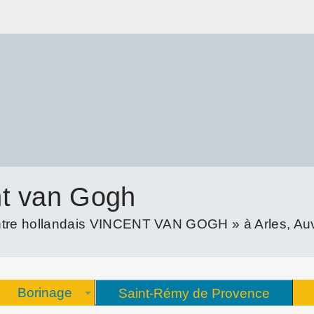
nt van Gogh
re hollandais VINCENT VAN GOGH » à Arles, Auve
Borinage
Saint-Rémy de Provence