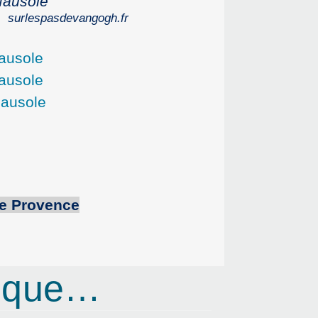
Mausole
surlespasdevangogh.fr
e
Provence
rique…