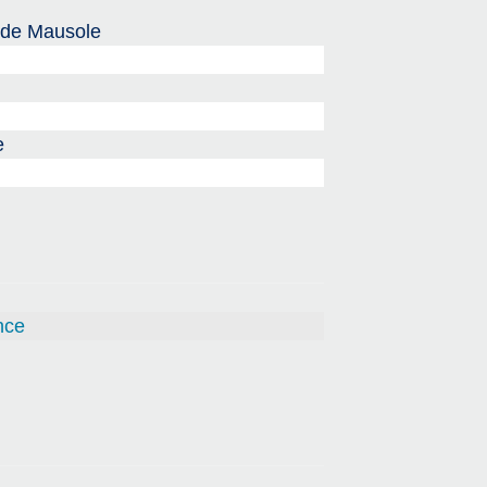
 de Mausole
e
nce