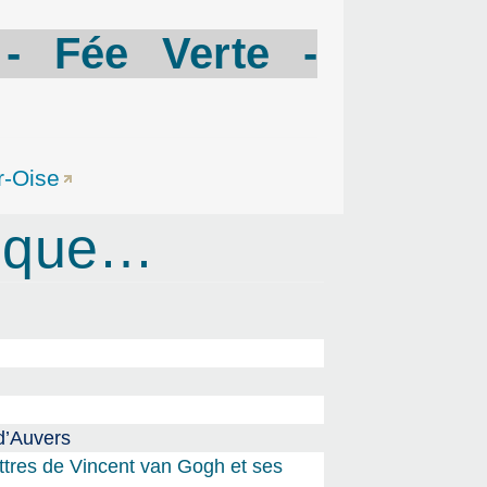
- Fée Verte -
r-Oise
rique…
d’Auvers
ttres de Vincent van Gogh et ses