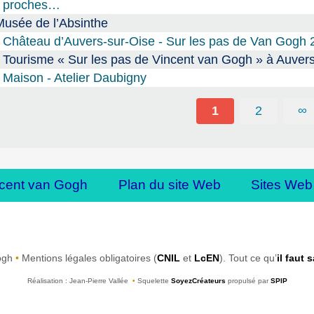
proches…
Musée de l’Absinthe
Château d’Auvers-sur-Oise - Sur les pas de Van Gogh 
Tourisme « Sur les pas de Vincent van Gogh » à Auvers
Maison - Atelier Daubigny
1
2
∞
cent van Gogh
Plan du site Web
Sites Web
ogh
•
Mentions légales obligatoires (
CNIL
et
LcEN
). Tout ce qu’
il faut 
Réalisation : Jean-Pierre Vallée
•
Squelette
SoyezCréateurs
propulsé par
SPIP