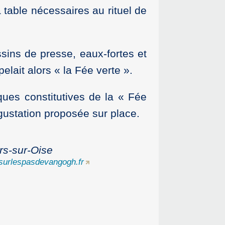
a table nécessaires au rituel de
ssins de presse, eaux-fortes et
elait alors « la Fée verte ».
ques constitutives de la « Fée
égustation proposée sur place.
rs-sur-Oise
urlespasdevangogh.fr