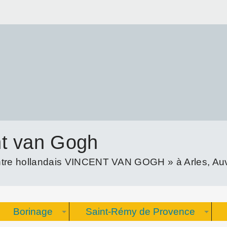
nt van Gogh
re hollandais VINCENT VAN GOGH » à Arles, Auve
Borinage
Saint-Rémy de Provence