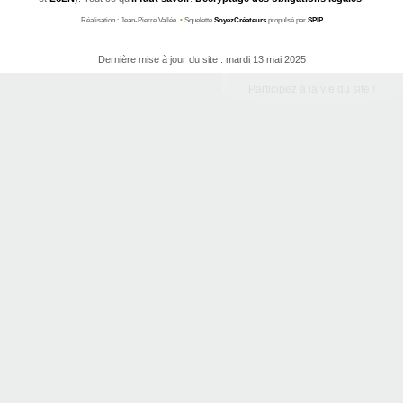
Réalisation : Jean-Pierre Vallée
•
Squelette
SoyezCréateurs
propulsé par
SPIP
Dernière mise à jour du site : mardi 13 mai 2025
Participez à la vie du site !