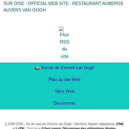
SUR OISE - OFFICIAL WEB SITE - RESTAURANT AUBERGE
AUVERS VAN GOGH
Tombe de Vincent van Gogh
Plan du site Web
Sites Web
Documents
©
2008-2026 , Sur les pas de Vincent van Gogh
•
Mentions légales obligatoires (
CNIL
et
LcEN
). Tout ce qu’
il faut savoir
.
Décryptage des obligations légales
.