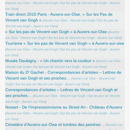
(
Auvers sur Oise - Vincent van Gogh
/
Sur les pas de Vincent van Gogh - Auvers
sur Oise
)
Train direct 2015 Paris - Auvers-sur-Oise, « Sur les Pas de
Vincent van Gogh »
(
Auvers sur Oise - Vincent van Gogh
/
Sur les pas de
Vincent van Gogh - Auvers sur Oise
)
« Sur les pas de Vincent van Gogh » à Auvers-sur-Oise
(
Auvers
sur Oise - Vincent van Gogh
/
Sur les pas de Vincent van Gogh - Auvers sur Oise
)
Tourisme « Sur les pas de Vincent van Gogh » à Auvers-sur-oise
(
Auvers sur Oise - Vincent van Gogh
/
Sur les pas de Vincent van Gogh - Auvers
sur Oise
)
Musée Daubigny - « Un chemin vers la couleur »
(
Auvers sur Oise -
Vincent van Gogh
/
Sur les pas de Vincent van Gogh - Auvers sur Oise
)
r
Maison du D
Gachet - Correspondances d’artistes – Lettres de
Vincent van Gogh et ses proches…
(
Auvers sur Oise - Vincent van
Gogh
/
Sur les pas de Vincent van Gogh - Auvers sur Oise
)
Correspondances d’artistes – Lettres de Vincent van Gogh et
ses proches…
(
Auvers sur Oise - Vincent van Gogh
/
Sur les pas de Vincent
van Gogh - Auvers sur Oise
)
Nowart - De l’Impressionnisme au Street Art - Château d’Auvers
(
Auvers sur Oise - Vincent van Gogh
/
Sur les pas de Vincent van Gogh - Auvers
sur Oise
)
Cimetière d’Auvers-sur-Oise et tombes des peintres…
(
Auvers sur