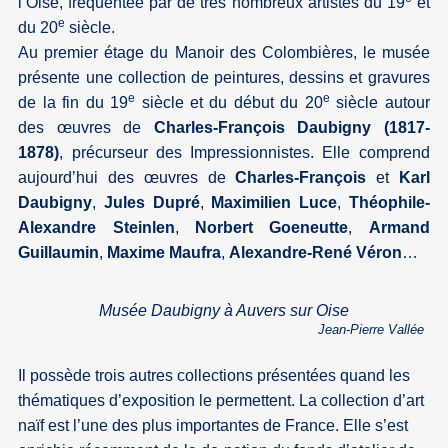
l’Oise, fréquentée par de très nombreux artistes du 19
et
e
du 20
siècle.
Au premier étage du Manoir des Colombières, le musée
présente une collection de peintures, dessins et gravures
e
e
de la fin du 19
siècle et du début du 20
siècle autour
des œuvres de
Charles-François Daubigny (1817-
1878)
, précurseur des Impressionnistes. Elle comprend
aujourd’hui des œuvres de
Charles-François
et
Karl
Daubigny
,
Jules Dupré
,
Maximilien Luce
,
Théophile-
Alexandre Steinlen
,
Norbert Goeneutte
,
Armand
Guillaumin
,
Maxime Maufra
,
Alexandre-René
Véron
…
Musée Daubigny à Auvers sur Oise
Jean-Pierre Vallée
Il possède trois autres collections présentées quand les
thématiques d’exposition le permettent. La collection d’art
naïf est l’une des plus importantes de France. Elle s’est