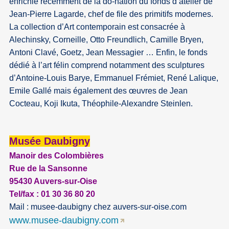
enrichie récemment de la do-nation du fonds d’atelier de
Jean-Pierre Lagarde, chef de file des primitifs modernes.
La collection d’Art contemporain est consacrée à
Alechinsky, Corneille, Otto Freundlich, Camille Bryen,
Antoni Clavé, Goetz, Jean Messagier … Enfin, le fonds
dédié à l’art félin comprend notamment des sculptures
d’Antoine-Louis Barye, Emmanuel Frémiet, René Lalique,
Emile Gallé mais également des œuvres de Jean
Cocteau, Koji Ikuta, Théophile-Alexandre Steinlen.
Musée
Daubigny
Manoir des Colombières
Rue de la Sansonne
95430 Auvers-sur-Oise
Tel/fax : 01 30 36 80 20
Mail : musee-daubigny
chez
auvers-sur-oise.com
www.musee-daubigny.com