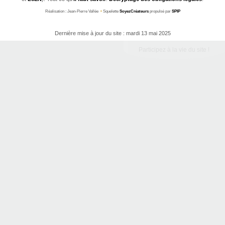
Réalisation : Jean-Pierre Vallée
•
Squelette
SoyezCréateurs
propulsé par
SPIP
Dernière mise à jour du site : mardi 13 mai 2025
Participez à la vie du site !