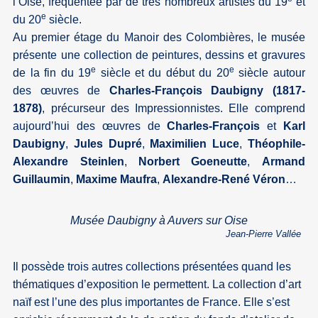
l’Oise, fréquentée par de très nombreux artistes du 19
et
e
du 20
siècle.
Au premier étage du Manoir des Colombières, le musée
présente une collection de peintures, dessins et gravures
e
e
de la fin du 19
siècle et du début du 20
siècle autour
des œuvres de
Charles-François Daubigny (1817-
1878)
, précurseur des Impressionnistes. Elle comprend
aujourd’hui des œuvres de
Charles-François
et
Karl
Daubigny
,
Jules Dupré
,
Maximilien Luce
,
Théophile-
Alexandre Steinlen
,
Norbert Goeneutte
,
Armand
Guillaumin
,
Maxime Maufra
,
Alexandre-René
Véron
…
Musée Daubigny à Auvers sur Oise
Jean-Pierre Vallée
Il possède trois autres collections présentées quand les
thématiques d’exposition le permettent. La collection d’art
naïf est l’une des plus importantes de France. Elle s’est