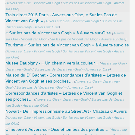
(
Auvers sur Oise - Vincent van Gogh
/
Sur les pas de Vincent van Gogh - Auvers
sur Oise
)
Train direct 2015 Paris - Auvers-sur-Oise, « Sur les Pas de
Vincent van Gogh »
(
Auvers sur Oise - Vincent van Gogh
/
Sur les pas de
Vincent van Gogh - Auvers sur Oise
)
« Sur les pas de Vincent van Gogh » à Auvers-sur-Oise
(
Auvers
sur Oise - Vincent van Gogh
/
Sur les pas de Vincent van Gogh - Auvers sur Oise
)
Tourisme « Sur les pas de Vincent van Gogh » à Auvers-sur-oise
(
Auvers sur Oise - Vincent van Gogh
/
Sur les pas de Vincent van Gogh - Auvers
sur Oise
)
Musée Daubigny - « Un chemin vers la couleur »
(
Auvers sur Oise -
Vincent van Gogh
/
Sur les pas de Vincent van Gogh - Auvers sur Oise
)
r
Maison du D
Gachet - Correspondances d’artistes – Lettres de
Vincent van Gogh et ses proches…
(
Auvers sur Oise - Vincent van
Gogh
/
Sur les pas de Vincent van Gogh - Auvers sur Oise
)
Correspondances d’artistes – Lettres de Vincent van Gogh et
ses proches…
(
Auvers sur Oise - Vincent van Gogh
/
Sur les pas de Vincent
van Gogh - Auvers sur Oise
)
Nowart - De l’Impressionnisme au Street Art - Château d’Auvers
(
Auvers sur Oise - Vincent van Gogh
/
Sur les pas de Vincent van Gogh - Auvers
sur Oise
)
Cimetière d’Auvers-sur-Oise et tombes des peintres…
(
Auvers sur