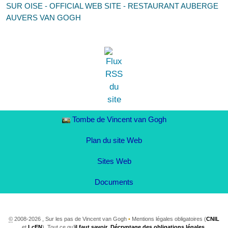
SUR OISE - OFFICIAL WEB SITE - RESTAURANT AUBERGE
AUVERS VAN GOGH
Tombe de Vincent van Gogh
Plan du site Web
Sites Web
Documents
©
2008-2026 , Sur les pas de Vincent van Gogh
•
Mentions légales obligatoires (
CNIL
et
LcEN
). Tout ce qu’
il faut savoir
.
Décryptage des obligations légales
.