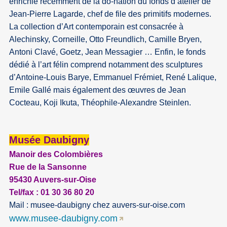
enrichie récemment de la do-nation du fonds d’atelier de
Jean-Pierre Lagarde, chef de file des primitifs modernes.
La collection d’Art contemporain est consacrée à
Alechinsky, Corneille, Otto Freundlich, Camille Bryen,
Antoni Clavé, Goetz, Jean Messagier … Enfin, le fonds
dédié à l’art félin comprend notamment des sculptures
d’Antoine-Louis Barye, Emmanuel Frémiet, René Lalique,
Emile Gallé mais également des œuvres de Jean
Cocteau, Koji Ikuta, Théophile-Alexandre Steinlen.
Musée
Daubigny
Manoir des Colombières
Rue de la Sansonne
95430 Auvers-sur-Oise
Tel/fax : 01 30 36 80 20
Mail : musee-daubigny
chez
auvers-sur-oise.com
www.musee-daubigny.com