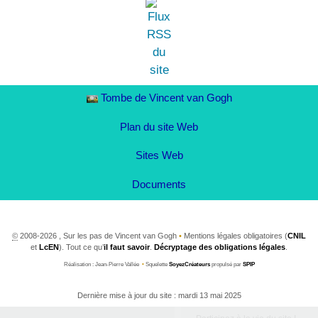
Tombe de Vincent van Gogh
Plan du site Web
Sites Web
Documents
©
2008-2026 , Sur les pas de Vincent van Gogh
•
Mentions légales obligatoires (
CNIL
et
LcEN
). Tout ce qu’
il faut savoir
.
Décryptage des obligations légales
.
Réalisation : Jean-Pierre Vallée
•
Squelette
SoyezCréateurs
propulsé par
SPIP
Dernière mise à jour du site : mardi 13 mai 2025