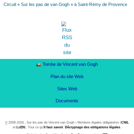
Circuit « Sur les pas de van Gogh » à Saint-Rémy de Provence
Tombe de Vincent van Gogh
Plan du site Web
Sites Web
Documents
©
2008-2026 , Sur les pas de Vincent van Gogh
•
Mentions légales obligatoires (
CNIL
et
LcEN
). Tout ce qu’
il faut savoir
.
Décryptage des obligations légales
.