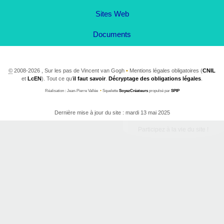
Sites Web
Documents
©
2008-2026 , Sur les pas de Vincent van Gogh
•
Mentions légales obligatoires (
CNIL
et
LcEN
). Tout ce qu’
il faut savoir
.
Décryptage des obligations légales
.
Réalisation : Jean-Pierre Vallée
•
Squelette
SoyezCréateurs
propulsé par
SPIP
Dernière mise à jour du site : mardi 13 mai 2025
Participez à la vie du site !