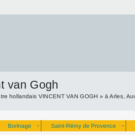
nt van Gogh
re hollandais VINCENT VAN GOGH » à Arles, Auve
Borinage
Saint-Rémy de Provence