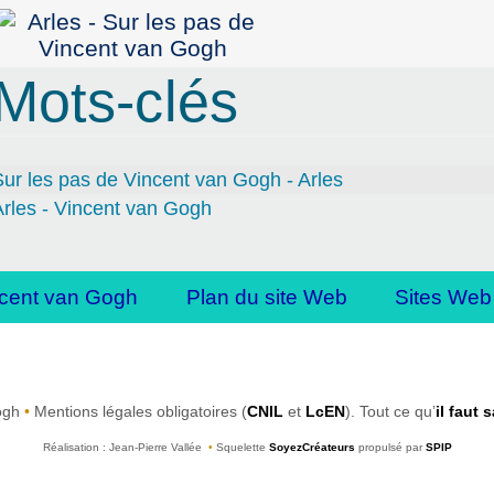
Mots-clés
ur les pas de Vincent van Gogh - Arles
rles - Vincent van Gogh
cent van Gogh
Plan du site Web
Sites Web
ogh
•
Mentions légales obligatoires (
CNIL
et
LcEN
). Tout ce qu’
il faut 
Réalisation : Jean-Pierre Vallée
•
Squelette
SoyezCréateurs
propulsé par
SPIP