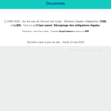
Documents
©
2008-2026 , Sur les pas de Vincent van Gogh
•
Mentions légales obligatoires (
CNIL
et
LcEN
). Tout ce qu’
il faut savoir
.
Décryptage des obligations légales
.
Réalisation : Jean-Pierre Vallée
•
Squelette
SoyezCréateurs
propulsé par
SPIP
Dernière mise à jour du site : mardi 13 mai 2025
Participez à la vie du site !