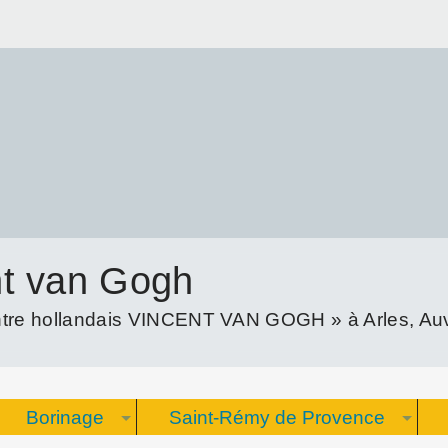
nt van Gogh
re hollandais VINCENT VAN GOGH » à Arles, Auve
Borinage
Saint-Rémy de Provence