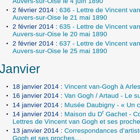
Auvers-sur-Oise le 4 juin 1890
2 février 2014
:
636 - Lettre de Vincent va
Auvers-sur-Oise le 21 mai 1890
2 février 2014
:
635 - Lettre de Vincent va
Auvers-sur-Oise le 20 mai 1890
2 février 2014
:
637 - Lettre de Vincent va
Auvers-sur-Oise le 25 mai 1890
Janvier
18 janvier 2014
:
Vincent van-Gogh à Arle
16 janvier 2014
:
Van Gogh / Artaud - Le su
14 janvier 2014
:
Musée Daubigny - « Un c
r
14 janvier 2014
:
Maison du D
Gachet - Co
Lettres de Vincent van Gogh et ses proc
13 janvier 2014
:
Correspondances d’artist
Gogh et ses proches…