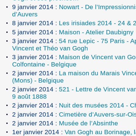
9 janvier 2014
:
Nowart - De l’Impressionn
d’Auvers
8 janvier 2014
:
Les irisiades 2014 - 24 &
5 janvier 2014
:
Maison - Atelier Daubigny
3 janvier 2014
:
54 rue Lepic - 75 Paris - 
Vincent et Théo van Gogh
3 janvier 2014
:
Maison de Vincent van G
Colfontaine - Belgique
2 janvier 2014
:
La maison du Marais Vinc
(Mons) - Belgique
2 janvier 2014
:
521 - Lettre de Vincent va
9 août 1888
2 janvier 2014
:
Nuit des musées 2014 - C
2 janvier 2014
:
Cimetière d’Auvers-sur-Oi
2 janvier 2014
:
Musée de l’Absinthe
1er janvier 2014
:
Van Gogh au Borinage, l